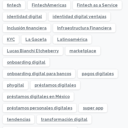
fintech
FintechAmericas
Fintech as a Service
identidad digital
identidad digital ventajas
Inclusión financiera
Infraestructura Financiera
KYC
La Gaceta
Latinoamérica
Lucas Bianchi Etcheberry
marketplace
onboarding digital
onboarding digital para bancos
pagos digitales
phygital
préstamos digitales
préstamos digitales en México
préstamos personales digitales
super app
tendencias
transformación digital