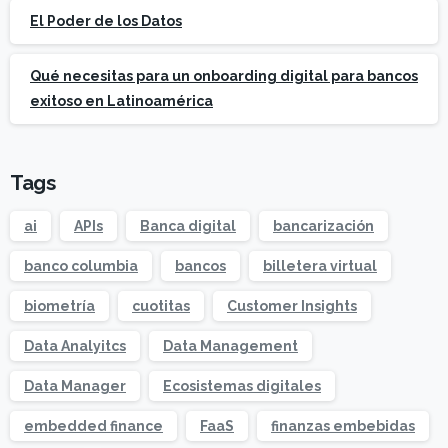
El Poder de los Datos
Qué necesitas para un onboarding digital para bancos
exitoso en Latinoamérica
Tags
ai
APIs
Banca digital
bancarización
banco columbia
bancos
billetera virtual
biometría
cuotitas
Customer Insights
Data Analyitcs
Data Management
Data Manager
Ecosistemas digitales
embedded finance
FaaS
finanzas embebidas