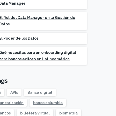
Data Manager
El Rol del Data Manager en la Gestión de
Datos
El Poder de los Datos
Qué necesitas para un onboarding digital
para bancos exitoso en Latinoamérica
ags
i
APIs
Banca digital
ancarización
banco columbia
ancos
billetera virtual
biometría