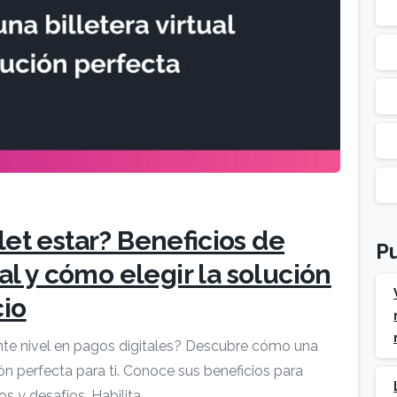
let estar? Beneficios de
Pu
ual y cómo elegir la solución
cio
iente nivel en pagos digitales? Descubre cómo una
ción perfecta para ti. Conoce sus beneficios para
s y desafíos. Habilita...