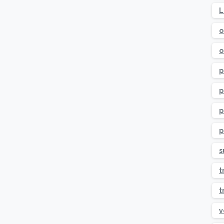
L
o
o
p
p
p
p
s
t
t
v