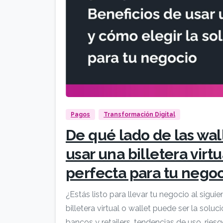
Pagos
Transformación Digital
De qué lado de las wal
usar una billetera virt
perfecta para tu nego
¿Estás listo para llevar tu negocio al sigu
billetera virtual o wallet puede ser la solu
bancos y retailers, tendencias de uso, riesgo