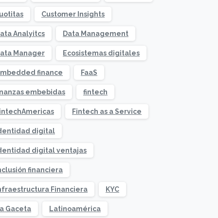
uotitas
Customer Insights
ata Analyitcs
Data Management
ata Manager
Ecosistemas digitales
mbedded finance
FaaS
inanzas embebidas
fintech
intechAmericas
Fintech as a Service
dentidad digital
dentidad digital ventajas
nclusión financiera
nfraestructura Financiera
KYC
a Gaceta
Latinoamérica