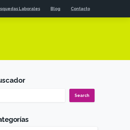
squedas Laborales
Blog
Contacto
uscador
Search
ategorías