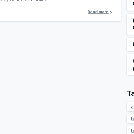
Read more
T
a
b
b