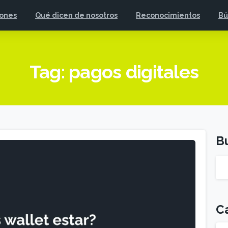
iones
Qué dicen de nosotros
Reconocimientos
Bú
Tag:
pagos digitales
B
C