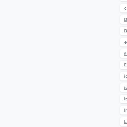
c
D
D
e
f
F
i
i
I
I
L