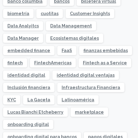
banco columbia
bancos
billetera virtual
biometría
cuotitas
Customer Insights
Data Analyitcs
Data Management
Data Manager
Ecosistemas digitales
embedded finance
FaaS
finanzas embebidas
fintech
FintechAmericas
Fintech as a Service
identidad digital
identidad digital ventajas
Inclusión financiera
Infraestructura Financiera
KYC
La Gaceta
Latinoamérica
Lucas Bianchi Etcheberry
marketplace
onboarding digital
onboarding digital para bancos
pagos digitales