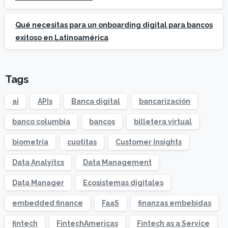
Qué necesitas para un onboarding digital para bancos
exitoso en Latinoamérica
Tags
ai
APIs
Banca digital
bancarización
banco columbia
bancos
billetera virtual
biometría
cuotitas
Customer Insights
Data Analyitcs
Data Management
Data Manager
Ecosistemas digitales
embedded finance
FaaS
finanzas embebidas
fintech
FintechAmericas
Fintech as a Service