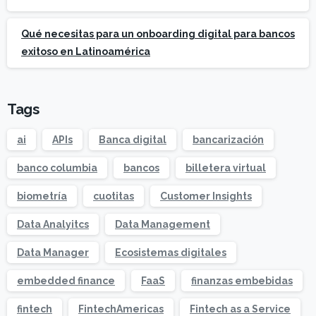
Qué necesitas para un onboarding digital para bancos
exitoso en Latinoamérica
Tags
ai
APIs
Banca digital
bancarización
banco columbia
bancos
billetera virtual
biometría
cuotitas
Customer Insights
Data Analyitcs
Data Management
Data Manager
Ecosistemas digitales
embedded finance
FaaS
finanzas embebidas
fintech
FintechAmericas
Fintech as a Service