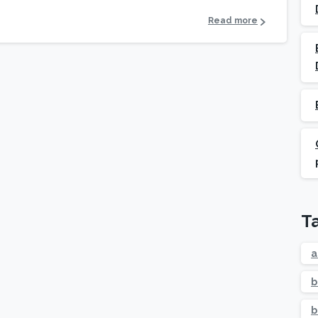
Read more
T
a
b
b