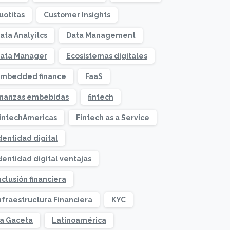
uotitas
Customer Insights
ata Analyitcs
Data Management
ata Manager
Ecosistemas digitales
mbedded finance
FaaS
inanzas embebidas
fintech
intechAmericas
Fintech as a Service
dentidad digital
dentidad digital ventajas
nclusión financiera
nfraestructura Financiera
KYC
a Gaceta
Latinoamérica