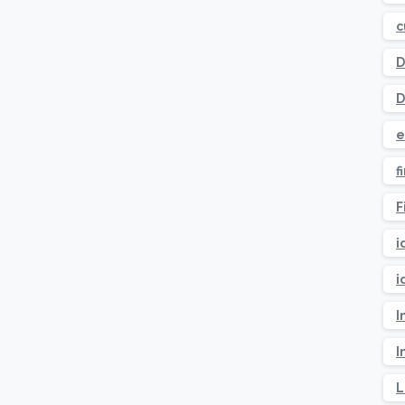
c
D
D
e
f
F
i
i
I
I
L