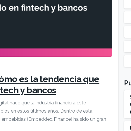
ómo es la tendencia que
Pu
ntech y bancos
tal hace que la industria financiera esté
ios en estos últimos años. Dentro de esta
zas embebidas (Embedded Finance) ha sido un gran