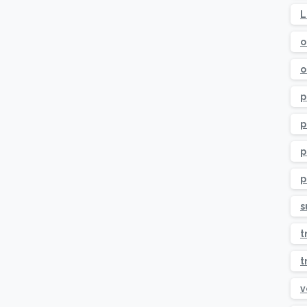
L
o
o
p
p
p
p
s
t
t
v