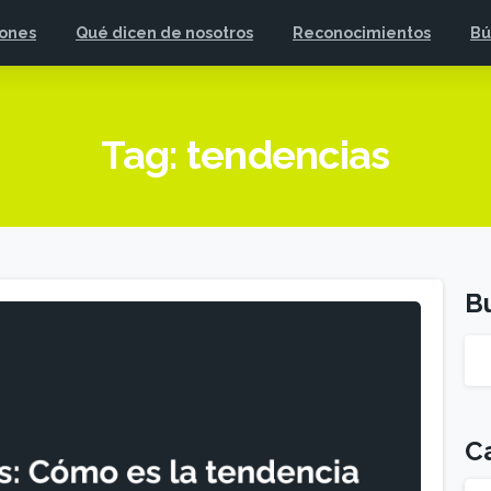
iones
Qué dicen de nosotros
Reconocimientos
Bú
Tag:
tendencias
B
C