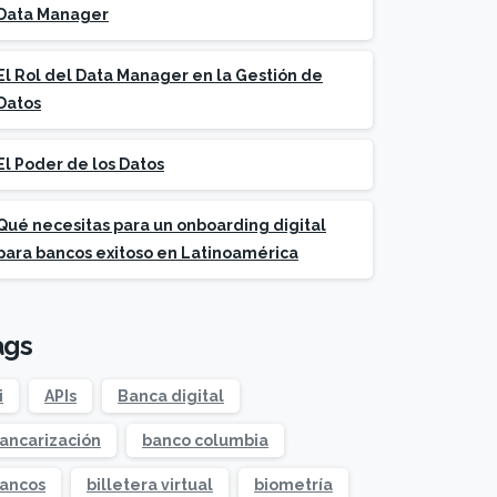
Data Manager
El Rol del Data Manager en la Gestión de
Datos
El Poder de los Datos
Qué necesitas para un onboarding digital
para bancos exitoso en Latinoamérica
ags
i
APIs
Banca digital
ancarización
banco columbia
ancos
billetera virtual
biometría