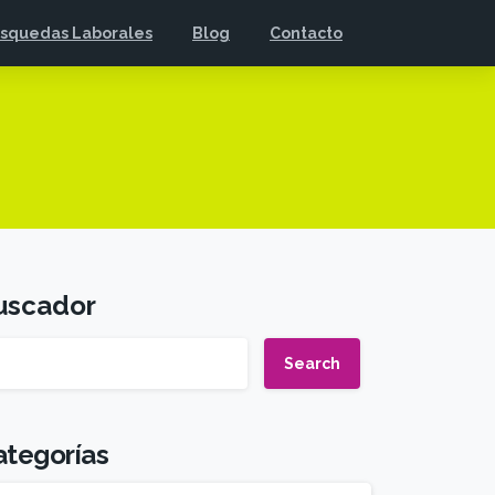
squedas Laborales
Blog
Contacto
uscador
Search
ategorías