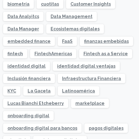
biometría
cuotitas
Customer Insights
Data Analyitcs
Data Management
Data Manager
Ecosistemas digitales
embedded finance
FaaS
finanzas embebidas
fintech
FintechAmericas
Fintech as a Service
identidad digital
identidad digital ventajas
Inclusión financiera
Infraestructura Financiera
KYC
La Gaceta
Latinoamérica
Lucas Bianchi Etcheberry
marketplace
onboarding digital
onboarding digital para bancos
pagos digitales