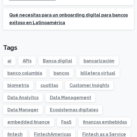
Qué necesitas para un onboarding digital para bancos
exitoso en Latinoamérica
Tags
ai
APIs
Banca digital
bancarización
banco columbia
bancos
billetera virtual
biometría
cuotitas
Customer Insights
Data Analyitcs
Data Management
Data Manager
Ecosistemas digitales
embedded finance
FaaS
finanzas embebidas
fintech
FintechAmericas
Fintech as a Service