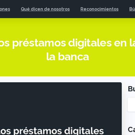
iones
Qué dicen de nosotros
Reconocimientos
Bú
os préstamos digitales en 
la banca
B
C