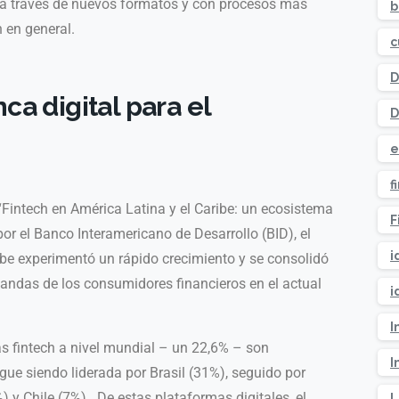
s a través de nuevos formatos y con procesos más
b
 en general.
c
D
ca digital para el
D
e
f
“Fintech en América Latina y el Caribe: un ecosistema
F
or el Banco Interamericano de Desarrollo (BID),
el
i
ibe experimentó un rápido crecimiento y se consolidó
andas de los consumidores financieros en el actual
i
I
as fintech a nivel mundial – un 22,6% – son
I
igue siendo liderada por Brasil (31%), seguido por
 y Chile (7%). De estas plataformas digitales, el
L