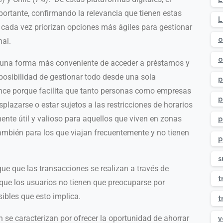
rtante, confirmando la relevancia que tienen estas
L
e cada vez priorizan opciones más ágiles para gestionar
o
nal.
o
una forma más conveniente de acceder a préstamos y
 posibilidad de gestionar todo desde una sola
p
ce porque facilita que tanto personas como empresas
p
plazarse o estar sujetos a las restricciones de horarios
ente útil y valioso para aquellos que viven en zonas
p
también para los que viajan frecuentemente y no tienen
p
s
 que las transacciones se realizan a través de
t
 que los usuarios no tienen que preocuparse por
ibles que esto implica.
t
n se caracterizan por ofrecer la oportunidad de ahorrar
v