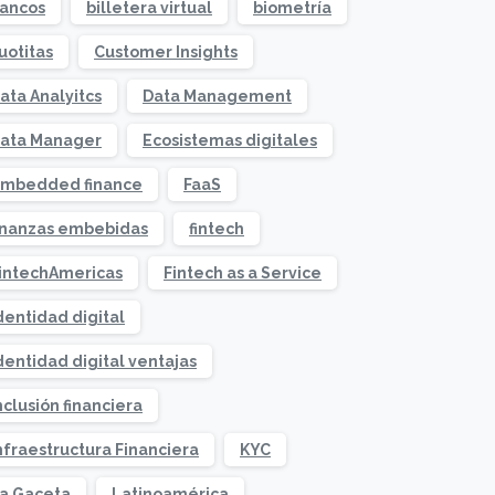
ancos
billetera virtual
biometría
uotitas
Customer Insights
ata Analyitcs
Data Management
ata Manager
Ecosistemas digitales
mbedded finance
FaaS
inanzas embebidas
fintech
intechAmericas
Fintech as a Service
dentidad digital
dentidad digital ventajas
nclusión financiera
nfraestructura Financiera
KYC
a Gaceta
Latinoamérica