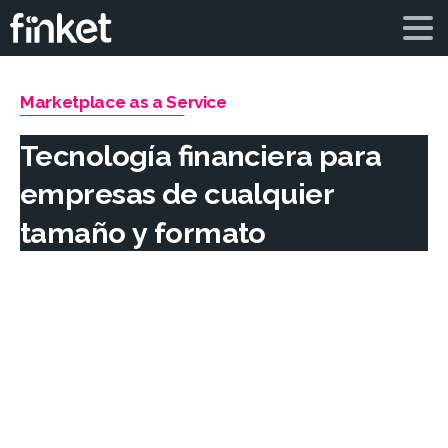
Marketplace as a Service
Tecnología
financiera
para
empresas
de
cualquier
tamaño
y
formato
Somos la nueva manera de acceder a
soluciones financieras digitales. Creemos que
todos pueden potenciar y expandir sus
negocios y proyectos.