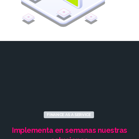
FINANCE AS A SERVICE
Implementa
en
semanas
nuestras